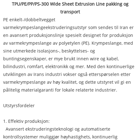
TPU/PE/PP/PS-300 Wide Sheet Extrusion Line pakking og
transport
PE enkelt-/dobbeltvegget
varmekrympeslangeekstruderingsutstyr som sendes til Iran er
en avansert produksjonslinje spesielt designet for produksjon
av varmekrympeslange av polyetylen (PE). Krympeslange, med
sine utmerkede isolasjons-, beskyttelses- og
buntingsegenskaper, er mye brukt innen wire og kabel,
bilindustri, romfart, elektronikk og mer. Med den kontinuerlige
utviklingen av Irans industri vokser også etterspørselen etter
varmekrympeslange av høy kvalitet, og dette utstyret vil gi en
pålitelig materialgaranti for lokale relaterte industrier.
Utstyrsfordeler
1. Effektiv produksjon:
Avansert ekstruderingsteknologi og automatiserte
kontrollsystemer muliggjør høyhastighets, kontinuerlig