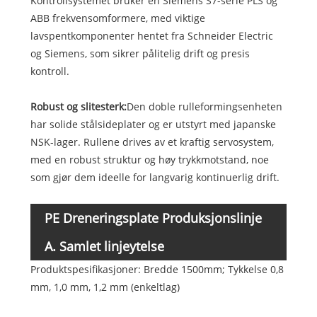
Kontrollsystemet bruker en Siemens S7-serie PLS og
ABB frekvensomformere, med viktige
lavspentkomponenter hentet fra Schneider Electric
og Siemens, som sikrer pålitelig drift og presis
kontroll.
Robust og slitesterk:
Den doble rulleformingsenheten
har solide stålsideplater og er utstyrt med japanske
NSK-lager. Rullene drives av et kraftig servosystem,
med en robust struktur og høy trykkmotstand, noe
som gjør dem ideelle for langvarig kontinuerlig drift.
PE Dreneringsplate Produksjonslinje
Kjernekomponent Tekniske detaljer
A. Samlet linjeytelse
Produktspesifikasjoner: Bredde 1500mm; Tykkelse 0,8
mm, 1,0 mm, 1,2 mm (enkeltlag)