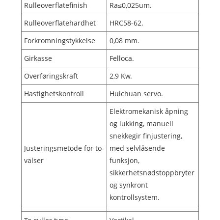
Rulleoverflatefinish
Ra≤0,025um.
Rulleoverflatehardhet
HRC58-62.
Forkromningstykkelse
0,08 mm.
Girkasse
Felloca.
Overføringskraft
2,9 Kw.
Hastighetskontroll
Huichuan servo.
Elektromekanisk åpning
og lukking, manuell
snekkegir finjustering,
Justeringsmetode for to-
med selvlåsende
valser
funksjon,
sikkerhetsnødstoppbryter
og synkront
kontrollsystem.