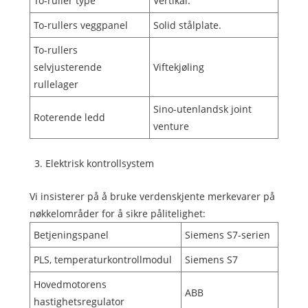
To-ruller type
Vertikal.
To-rullers veggpanel
Solid stålplate.
To-rullers
selvjusterende
Viftekjøling
rullelager
Sino-utenlandsk joint
Roterende ledd
venture
3. Elektrisk kontrollsystem
Vi insisterer på å bruke verdenskjente merkevarer på
nøkkelområder for å sikre pålitelighet:
Betjeningspanel
Siemens S7-serien
PLS, temperaturkontrollmodul
Siemens S7
Hovedmotorens
ABB
hastighetsregulator