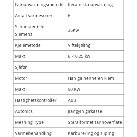
Fatoppvarmingsmetode
Keramisk oppvarming
Antall varmesoner
6
Schneider eller
36Kw
Siemens
Kjølemetode
Viftekjøling
Makt
6 × 0,25 kw
Sjåfør
Motor
Han ga henne en klem
Makt
90 Kw
Hastighetskontroller
ABB
Autonics
Jiangyin girkasse
Meshing Type
Spiralformet tannoverflate
Varmebehandling
Karburering og sliping