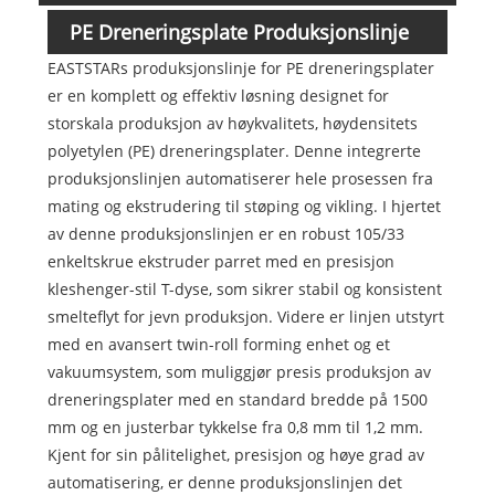
PE Dreneringsplate Produksjonslinje
EASTSTARs produksjonslinje for PE dreneringsplater
Oversikt
er en komplett og effektiv løsning designet for
storskala produksjon av høykvalitets, høydensitets
polyetylen (PE) dreneringsplater. Denne integrerte
produksjonslinjen automatiserer hele prosessen fra
mating og ekstrudering til støping og vikling. I hjertet
av denne produksjonslinjen er en robust 105/33
enkeltskrue ekstruder parret med en presisjon
kleshenger-stil T-dyse, som sikrer stabil og konsistent
smelteflyt for jevn produksjon. Videre er linjen utstyrt
med en avansert twin-roll forming enhet og et
vakuumsystem, som muliggjør presis produksjon av
dreneringsplater med en standard bredde på 1500
mm og en justerbar tykkelse fra 0,8 mm til 1,2 mm.
Kjent for sin pålitelighet, presisjon og høye grad av
automatisering, er denne produksjonslinjen det