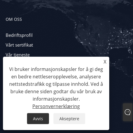
OM OSS
Bedriftsprofil
Vårt sertifikat
Vår tjeneste
X
Vi bruker informasjonskapsler for å gi deg
en bedre nettleseropplevelse, analysere
PRODUKTER
nettstedstrafikk og tilpasse innhold. Ved å
bruke denne siden godtar du vår bruk av
Arkutstyr
informasjonskapsler.
Personvernerklæring
Myk dørgardinmaskin
Styreutstyr
Avvis
Akseptere
Produksjonslinje for bilmatter