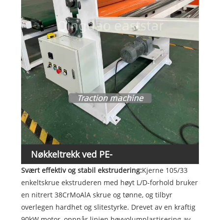
Nøkkeltrekk ved PE-
Svært effektiv og stabil ekstrudering:
Kjerne 105/33
dreneringsplateproduksjonslinjen
enkeltskrue ekstruderen med høyt L/D-forhold bruker
en nitrert 38CrMoAlA skrue og tønne, og tilbyr
overlegen hardhet og slitestyrke. Drevet av en kraftig
90kW motor, oppnår linjen høyvolumplastisering av