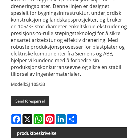
dreneringsplater. Denne linjen er designet
spesielt for bygningsinfrastruktur, underjordisk
konstruksjon og landskapsprosjekter, og bruker
en 105/33 stor-diameter enkeltskrue-ekstruder og
presisjons-to-rulle støpingsteknologi for å sikre
ensartet arktekstur og effektiv drenering. Med
robuste produksjonsprosesser for plastplater og
elektriske komponenter fra Siemens og ABB,
hjelper vi kundene med å forbedre sin
produksjonskonkurranseevne og sikre en stabil
tilførsel av ingeniørmaterialer.
Modell:SJ 105/33
Send forespørsel
Facebook
X
WhatsApp
Pinterest
LinkedIn
Share
produktbeskrivelse