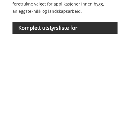
foretrukne valget for applikasjoner innen bygg,
anleggsteknikk og landskapsarbeid.
Komplett utstyrsliste for
Ingen
produksjonslinje for PE dreneringsplater
1
2
3
4
5