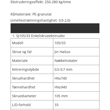
Ekstruderingseffekt: 250-280 kg/time
Råmateriale: PE-granulat
(smeltestrømningshastighet: 0,9-2,0)
1. SJ105/33 Enkelskrueekstruder
B. Tekniske spesifikasjoner for
Modell
105/33
kjernekomponenter
Skrue og fat
Jin Hailuo
Materiale
Nøkkelnotater
Nitreringsdybde
0,5-0,7 mm
Skruehardhet
HV≥740
Tønnehardhet
HV≥940
Skruediameter
105 mm
L/D-forhold
33